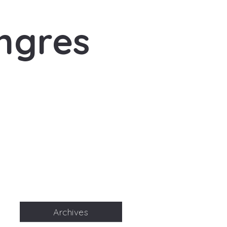
ngres
Archives