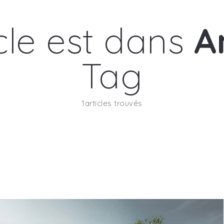
icle est dans
A
Tag
1articles trouvés