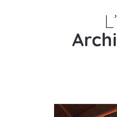
L
Archi