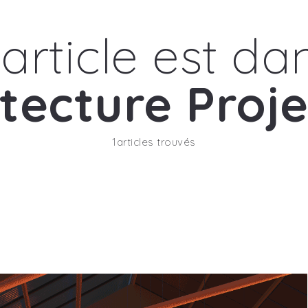
’article est da
tecture Proje
1articles trouvés