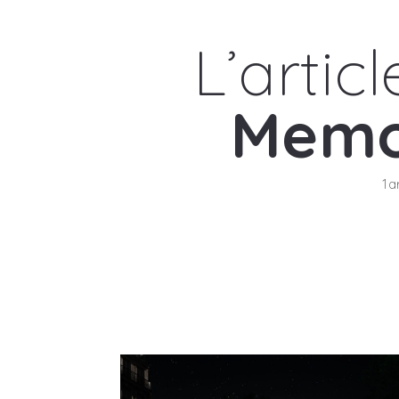
L’artic
Memo
1a