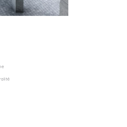
me
ralité