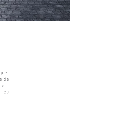
ique
te de
une
 lieu