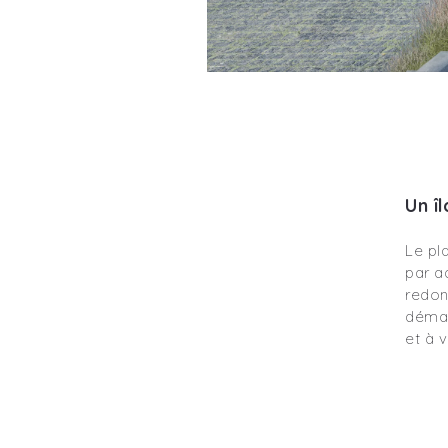
Un îl
Le pl
par a
redon
démar
et à v