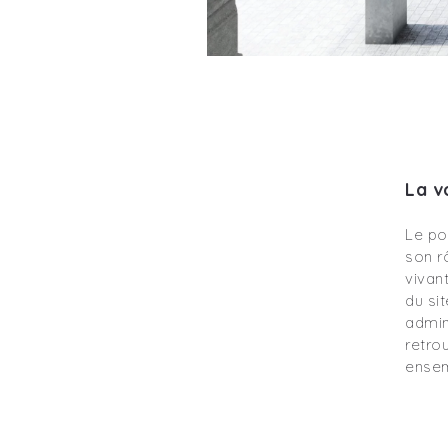
La v
Le po
son r
vivant
du si
admin
retro
ensemb