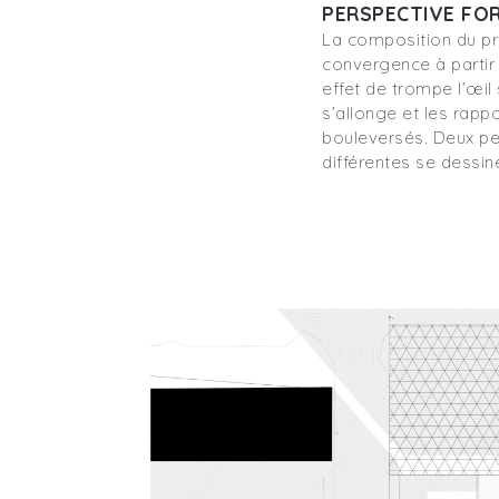
PERSPECTIVE FO
La composition du pr
convergence à partir 
effet de trompe l’œil
s’allonge et les rapp
bouleversés. Deux p
différentes se dessine