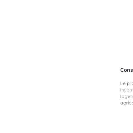
Cons
Le pr
incon
logem
agric