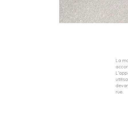
La ma
accor
L’app
utili
devan
rue.