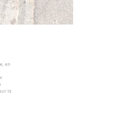
e, en
r
h
sur la